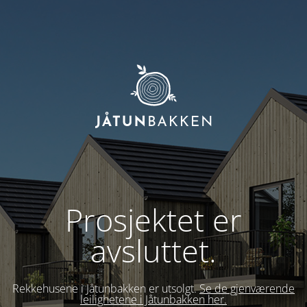
Prosjektet er
avsluttet.
Rekkehusene i Jåtunbakken er utsolgt.
Se de gjenværende
leilighetene i Jåtunbakken her.